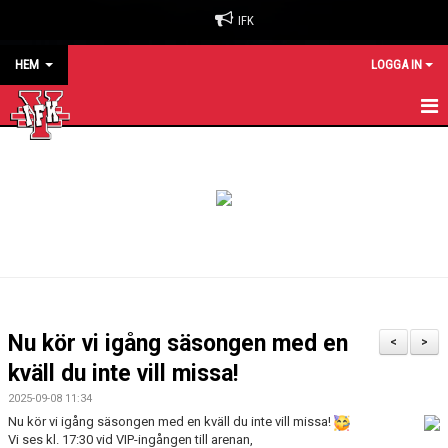
IFK
HEM
LOGGA IN
HEM
NYHETER
OM KLUBBEN
BILJETTER & SÄSONGSKORT
MATCHER
Nu kör vi igång säsongen med en
<
>
KALENDER
kväll du inte vill missa!
2025-09-08 11:34
KONTAKT
Nu kör vi igång säsongen med en kväll du inte vill missa!
Vi ses kl. 17:30 vid VIP-ingången till arenan,
SPONSORER