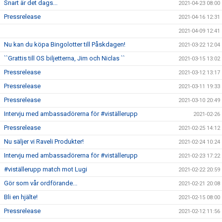
Snart är det dags...
2021-04-23 08:00
Pressrelease
2021-04-16 12:31
2021-04-09 12:41
Nu kan du köpa Bingolotter till Påskdagen!
2021-03-22 12:04
``Grattis till OS biljetterna, Jim och Niclas ``
2021-03-15 13:02
Pressrelease
2021-03-12 13:17
Pressrelease
2021-03-11 19:33
Pressrelease
2021-03-10 20:49
Intervju med ambassadörerna för #viställerupp
2021-02-26
Pressrelease
2021-02-25 14:12
Nu säljer vi Raveli Produkter!
2021-02-24 10:24
Intervju med ambassadörerna för #viställerupp
2021-02-23 17:22
#viställerupp match mot Lugi
2021-02-22 20:59
Gör som vår ordförande...
2021-02-21 20:08
Bli en hjälte!
2021-02-15 08:00
Pressrelease
2021-02-12 11:56