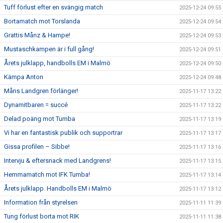
Tuff förlust efter en svängig match
2025-12-24 09:55
Bortamatch mot Torslanda
2025-12-24 09:54
Grattis Månz & Hampe!
2025-12-24 09:53
Mustaschkampen är i full gång!
2025-12-24 09:51
Årets julklapp, handbolls EM i Malmö
2025-12-24 09:50
Kämpa Anton
2025-12-24 09:48
Måns Landgren förlänger!
2025-11-17 13:22
Dynamitbaren = succé
2025-11-17 13:22
Delad poäng mot Tumba
2025-11-17 13:19
Vi har en fantastisk publik och supportrar
2025-11-17 13:17
Gissa profilen – Sibbe!
2025-11-17 13:16
Intervju & eftersnack med Landgrens!
2025-11-17 13:15
Hemmamatch mot IFK Tumba!
2025-11-17 13:14
Årets julklapp. Handbolls EM i Malmö
2025-11-17 13:12
Information från styrelsen
2025-11-11 11:39
Tung förlust borta mot RIK
2025-11-11 11:38