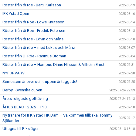
Röster från di röe - Bertil Karlsson
2025-08-19
IFK Ystad Open
2025-08-16
Röster från di Röe - Lowe Knutsson
2025-08-14
Röster från di Röe - Fredrik Petersen
2025-08-13
Röster från di röe - Edvin och Måns
2025-08-10
Röster från di röe – med Lukas och Månz
2025-08-07
Röster från Di Röe - Rasmus Broman
2025-08-04
Röster från di röe – Hampus Dinne Nilsson & Vilhelm Ernst
2025-07-31
NYFÖRVÄRV!
2025-07-28
Semestern är över och truppen är taggade!
2025-07-25
Derby i Svenska cupen
2025-07-24 22:39
Årets roligaste golftävling
2025-07-24 17:13
ÅHUS BEACH 2025 – P13
2025-07-18
Ny tränare för IFK Ystad HK Dam – Välkommen tillbaka, Tommy
2025-07-17
Sjölander
Uttagna till Riksläger
2025-05-13 18:18