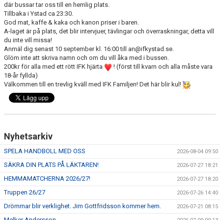
där bussar tar oss till en hemlig plats.
Tillbaka i Ystad ca 23:30.
God mat, kaffe & kaka och kanon priser i baren.
A-laget är på plats, det blir intervjuer, tävlingar och överraskningar, detta vill
du inte vill missa!
Anmäl dig senast 10 september kl. 16:00 till an@ifkystad.se.
Glöm inte att skriva namn och om du vill åka med i bussen.
200kr för alla med ett rött IFK hjärta
! (först till kvarn och alla måste vara
18-år fyllda)
Välkommen till en trevlig kväll med IFK Familjen! Det här blir kul!
Nyhetsarkiv
SPELA HANDBOLL MED OSS
2026-08-04 09:50
SÄKRA DIN PLATS PÅ LÄKTAREN!
2026-07-27 18:21
HEMMAMATCHERNA 2026/27!
2026-07-27 18:20
Truppen 26/27
2026-07-26 14:40
Drömmar blir verklighet. Jim Gottfridsson kommer hem.
2026-07-21 08:15
Melker Andersson