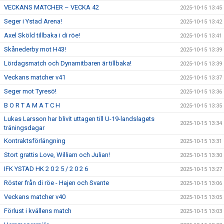
VECKANS MATCHER – VECKA 42
2025-10-15 13:45
Seger i Ystad Arena!
2025-10-15 13:42
Axel Sköld tillbaka i di röe!
2025-10-15 13:41
Skånederby mot H43!
2025-10-15 13:39
Lördagsmatch och Dynamitbaren är tillbaka!
2025-10-15 13:39
Veckans matcher v41
2025-10-15 13:37
Seger mot Tyresö!
2025-10-15 13:36
B O R T A M A T C H
2025-10-15 13:35
Lukas Larsson har blivit uttagen till U-19-landslagets
2025-10-15 13:34
träningsdagar
Kontraktsförlängning
2025-10-15 13:31
Stort grattis Love, William och Julian!
2025-10-15 13:30
IFK YSTAD HK 2 0 2 5 / 2 0 2 6
2025-10-15 13:27
Röster från di röe - Hajen och Svante
2025-10-15 13:06
Veckans matcher v40
2025-10-15 13:05
Förlust i kvällens match
2025-10-15 13:03