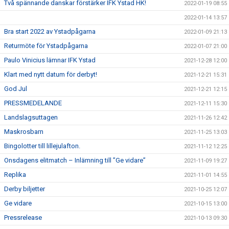
Två spännande danskar förstärker IFK Ystad HK!
2022-01-19 08:55
2022-01-14 13:57
Bra start 2022 av Ystadpågarna
2022-01-09 21:13
Returmöte för Ystadpågarna
2022-01-07 21:00
Paulo Vinicius lämnar IFK Ystad
2021-12-28 12:00
Klart med nytt datum för derbyt!
2021-12-21 15:31
God Jul
2021-12-21 12:15
PRESSMEDELANDE
2021-12-11 15:30
Landslagsuttagen
2021-11-26 12:42
Maskrosbarn
2021-11-25 13:03
Bingolotter till lillejulafton.
2021-11-12 12:25
Onsdagens elitmatch – Inlämning till ”Ge vidare”
2021-11-09 19:27
Replika
2021-11-01 14:55
Derby biljetter
2021-10-25 12:07
Ge vidare
2021-10-15 13:00
Pressrelease
2021-10-13 09:30