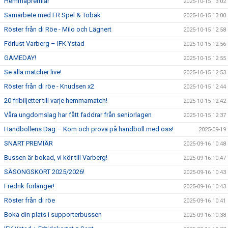
Hemmapremiär
2025-10-15 13:02
Samarbete med FR Spel & Tobak
2025-10-15 13:00
Röster från di Röe - Milo och Lägnert
2025-10-15 12:58
Förlust Varberg – IFK Ystad
2025-10-15 12:56
GAMEDAY!
2025-10-15 12:55
Se alla matcher live!
2025-10-15 12:53
Röster från di röe - Knudsen x2
2025-10-15 12:44
20 fribiljetter till varje hemmamatch!
2025-10-15 12:42
Våra ungdomslag har fått faddrar från seniorlagen
2025-10-15 12:37
Handbollens Dag – Kom och prova på handboll med oss!
2025-09-19
SNART PREMIÄR
2025-09-16 10:48
Bussen är bokad, vi kör till Varberg!
2025-09-16 10:47
SÄSONGSKORT 2025/2026!
2025-09-16 10:43
Fredrik förlänger!
2025-09-16 10:43
Röster från di röe
2025-09-16 10:41
Boka din plats i supporterbussen
2025-09-16 10:38