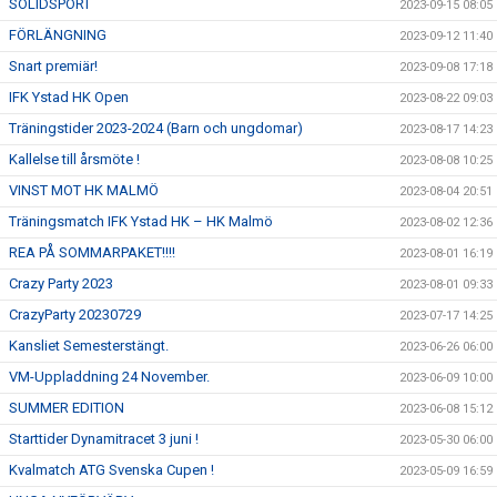
SOLIDSPORT
2023-09-15 08:05
FÖRLÄNGNING
2023-09-12 11:40
Snart premiär!
2023-09-08 17:18
IFK Ystad HK Open
2023-08-22 09:03
Träningstider 2023-2024 (Barn och ungdomar)
2023-08-17 14:23
Kallelse till årsmöte !
2023-08-08 10:25
VINST MOT HK MALMÖ
2023-08-04 20:51
Träningsmatch IFK Ystad HK – HK Malmö
2023-08-02 12:36
REA PÅ SOMMARPAKET!!!!
2023-08-01 16:19
Crazy Party 2023
2023-08-01 09:33
CrazyParty 20230729
2023-07-17 14:25
Kansliet Semesterstängt.
2023-06-26 06:00
VM-Uppladdning 24 November.
2023-06-09 10:00
SUMMER EDITION
2023-06-08 15:12
Starttider Dynamitracet 3 juni !
2023-05-30 06:00
Kvalmatch ATG Svenska Cupen !
2023-05-09 16:59