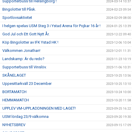
Supporterbuss till Helsingborg !
2024-03-14 10:37
Bingolotter till Påsk.
2024-02-23 09:54
Sportlovsaktivitet
2024-02-09 08:00
I helgen spelas USM Steg 3 i Ystad Arena för Pojkar 16 år !
2024-01-25 13:39
God Jul och Ett Gott Nytt År.
2023-12-22 09:40
Köp Bingolotter av IFK Ystad HK !
2023-12-06 10:04
Välkommen Jonathan!
2023-12-01 11:31
Landskamp: Är du redo?
2023-11-23 10:19
Supporterbuss till Vinslöv.
2023-11-06 10:31
SKÅNELAGET
2023-10-25 13:56
Uppesittarkväll 23 December
2023-10-25 13:10
BORTAMATCH
2023-10-24 10:00
HEMMAMATCH
2023-10-20 11:58
UPPLEV VM-UPPLADDNINGEN MED LAGET!
2023-09-25 16:22
USM lördag 23/9 välkomna
2023-09-20 19:30
NYHETSBREV
2023-09-15 17:09