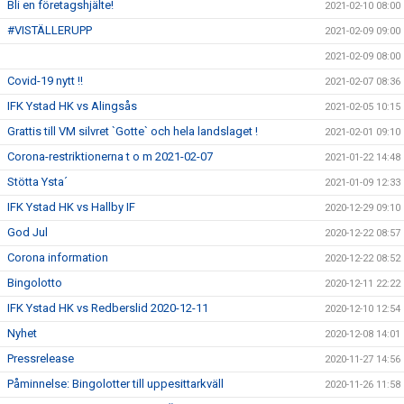
Bli en företagshjälte!
2021-02-10 08:00
#VISTÄLLERUPP
2021-02-09 09:00
2021-02-09 08:00
Covid-19 nytt !!
2021-02-07 08:36
IFK Ystad HK vs Alingsås
2021-02-05 10:15
Grattis till VM silvret `Gotte` och hela landslaget !
2021-02-01 09:10
Corona-restriktionerna t o m 2021-02-07
2021-01-22 14:48
Stötta Ysta´
2021-01-09 12:33
IFK Ystad HK vs Hallby IF
2020-12-29 09:10
God Jul
2020-12-22 08:57
Corona information
2020-12-22 08:52
Bingolotto
2020-12-11 22:22
IFK Ystad HK vs Redberslid 2020-12-11
2020-12-10 12:54
Nyhet
2020-12-08 14:01
Pressrelease
2020-11-27 14:56
Påminnelse: Bingolotter till uppesittarkväll
2020-11-26 11:58