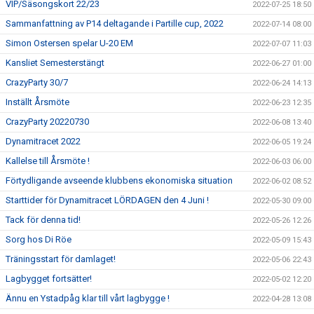
VIP/Säsongskort 22/23
2022-07-25 18:50
Sammanfattning av P14 deltagande i Partille cup, 2022
2022-07-14 08:00
Simon Ostersen spelar U-20 EM
2022-07-07 11:03
Kansliet Semesterstängt
2022-06-27 01:00
CrazyParty 30/7
2022-06-24 14:13
Inställt Årsmöte
2022-06-23 12:35
CrazyParty 20220730
2022-06-08 13:40
Dynamitracet 2022
2022-06-05 19:24
Kallelse till Årsmöte !
2022-06-03 06:00
Förtydligande avseende klubbens ekonomiska situation
2022-06-02 08:52
Starttider för Dynamitracet LÖRDAGEN den 4 Juni !
2022-05-30 09:00
Tack för denna tid!
2022-05-26 12:26
Sorg hos Di Röe
2022-05-09 15:43
Träningsstart för damlaget!
2022-05-06 22:43
Lagbygget fortsätter!
2022-05-02 12:20
Ännu en Ystadpåg klar till vårt lagbygge !
2022-04-28 13:08