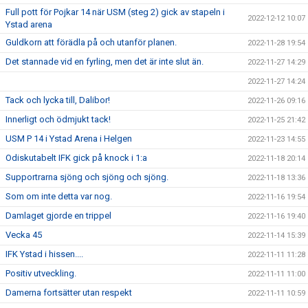
Full pott för Pojkar 14 när USM (steg 2) gick av stapeln i
2022-12-12 10:07
Ystad arena
Guldkorn att förädla på och utanför planen.
2022-11-28 19:54
Det stannade vid en fyrling, men det är inte slut än.
2022-11-27 14:29
2022-11-27 14:24
Tack och lycka till, Dalibor!
2022-11-26 09:16
Innerligt och ödmjukt tack!
2022-11-25 21:42
USM P 14 i Ystad Arena i Helgen
2022-11-23 14:55
Odiskutabelt IFK gick på knock i 1:a
2022-11-18 20:14
Supportrarna sjöng och sjöng och sjöng.
2022-11-18 13:36
Som om inte detta var nog.
2022-11-16 19:54
Damlaget gjorde en trippel
2022-11-16 19:40
Vecka 45
2022-11-14 15:39
IFK Ystad i hissen....
2022-11-11 11:28
Positiv utveckling.
2022-11-11 11:00
Damerna fortsätter utan respekt
2022-11-11 10:59