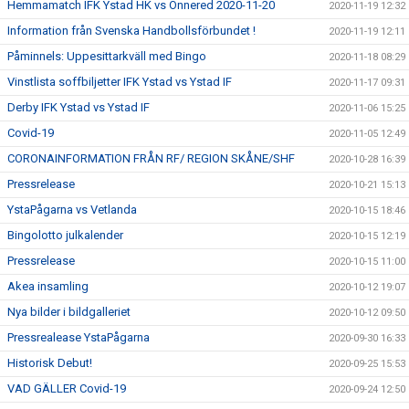
Hemmamatch IFK Ystad HK vs Önnered 2020-11-20
2020-11-19 12:32
Information från Svenska Handbollsförbundet !
2020-11-19 12:11
Påminnels: Uppesittarkväll med Bingo
2020-11-18 08:29
Vinstlista soffbiljetter IFK Ystad vs Ystad IF
2020-11-17 09:31
Derby IFK Ystad vs Ystad IF
2020-11-06 15:25
Covid-19
2020-11-05 12:49
CORONAINFORMATION FRÅN RF/ REGION SKÅNE/SHF
2020-10-28 16:39
Pressrelease
2020-10-21 15:13
YstaPågarna vs Vetlanda
2020-10-15 18:46
Bingolotto julkalender
2020-10-15 12:19
Pressrelease
2020-10-15 11:00
Akea insamling
2020-10-12 19:07
Nya bilder i bildgalleriet
2020-10-12 09:50
Pressrealease YstaPågarna
2020-09-30 16:33
Historisk Debut!
2020-09-25 15:53
VAD GÄLLER Covid-19
2020-09-24 12:50