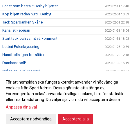
För er som beställt Derby biljetter
2020-02-11 17:40
Köp biljett redan nu till Derbyt
2020-02-04 13:39
Tack Sparbanken Skåne
2020-02-01 22:18
Kansliet Februari
2020-01-31 18:04
Stort tack och varmt välkommen!
2020-01-31 18:03
Lotteri Polenkryssning
2020-01-23 10:59
Handbollsligan fortsätter
2020-01-20 12:18
Damhandboll!
2020-01-09 15:19
Nyförvärv Axel Morand
2019-12-30 22:04
Seger hemma mot Önnered
2019-12-27 21:12
För att hemsidan ska fungera korrekt använder vi nödvändiga
Inför Önnered på hemmaplan
cookies från SportAdmin. Dessa går inte att stänga av.
2019-12-27 00:35
Föreningen kan också använda frivilliga cookies, t.ex. för statistik
God jul & Gott nytt år
2019-12-23 10:27
eller marknadsföring. Du väljer själv om du vill acceptera dessa.
Vinst mot Sävehof
2019-12-18 22:16
Anpassa dina val
Svenska mästarna gästar Ystad Arena
2019-12-18
Acceptera nödvändiga
Acceptera alla
Vi söker ny kanslist
2019-12-16 23:50
En julhälsning från en utav våra sponsorer
2019-12-16 17:37