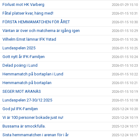
Förlust mot HK Varberg
2026-01-29 15:10
Fåtal platser kvar, häng med!
2026-01-15 10:31
FÖRSTA HEMMAMATCHEN FÖR ÅRET
2026-01-15 10:30
Väntan är över och matcherna är igång igen
2026-01-15 10:29
Vilhelm Ernst lämnar IFK Ystad
2026-01-15 10:26
Lundaspelen 2025
2026-01-15 10:25
Gott nytt år IFK-Familjen
2026-01-15 10:24
Delad poäng i Lund
2026-01-15 10:23
Hemmamatch på bortaplan i Lund
2026-01-15 10:22
Hemmamatch på bortaplan
2026-01-15 10:21
SEGER MOT ARANÄS
2026-01-15 10:19
Lundaspelen 27-30/12 2025
2026-01-15 10:18
God jul IFK-Familjen
2025-12-24 10:20
Vi är 100 personer bokade just nu!
2025-12-24 10:19
Bussarna är smockfulla.
2025-12-24 10:17
Sista hemmamatchen i arenan för i år
2025-12-24 10:17