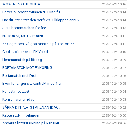
WOW. NI ÄR OTROLIGA.
2025-12-24 10:16
Första supporterbussen till Lund full
2025-12-24 10:14
Har du inte hittat den perfekta julklappen ännu?
2025-12-24 10:14
Sista bortamatchen för året
2025-12-24 10:13
NU KÖR VI, MOT 2 POÄNG
2025-12-24 10:11
?? Seger och två goa pinnar in på kontot! ??
2025-12-24 10:11
Glad Lucia önskar IFK Ystad
2025-12-24 10:10
Hemmamatch på lördag
2025-12-24 10:09
BORTAMATCH MOT ENKÖPING
2025-12-24 10:07
Bortamatch mot Drott
2025-12-24 10:06
Evon förlänger sitt kontrakt med 1 år
2025-12-24 10:05
Förlust mot LUGI
2025-12-24 10:04
Kom till arenan idag
2025-12-24 10:03
SÄKRA DIN PLATS I ARENAN IDAG!
2025-12-24 10:02
Kapten Edvin förlänger
2025-12-24 10:00
Anders får förstärkning på kansliet
2025-12-24 09:56