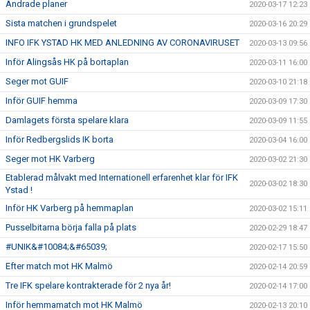
Ändrade planer
2020-03-17 12:23
Sista matchen i grundspelet
2020-03-16 20:29
INFO IFK YSTAD HK MED ANLEDNING AV CORONAVIRUSET
2020-03-13 09:56
Inför Alingsås HK på bortaplan
2020-03-11 16:00
Seger mot GUIF
2020-03-10 21:18
Inför GUIF hemma
2020-03-09 17:30
Damlagets första spelare klara
2020-03-09 11:55
Inför Redbergslids IK borta
2020-03-04 16:00
Seger mot HK Varberg
2020-03-02 21:30
Etablerad målvakt med Internationell erfarenhet klar för IFK
2020-03-02 18:30
Ystad !
Inför HK Varberg på hemmaplan
2020-03-02 15:11
Pusselbitarna börja falla på plats
2020-02-29 18:47
#UNIK&#10084;&#65039;
2020-02-17 15:50
Efter match mot HK Malmö
2020-02-14 20:59
Tre IFK spelare kontrakterade för 2 nya år!
2020-02-14 17:00
Inför hemmamatch mot HK Malmö
2020-02-13 20:10