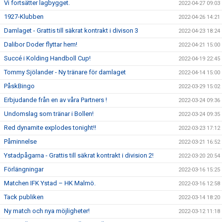
Vi fortsätter lagbygget.
2022-04-27 09:03
1927-Klubben
2022-04-26 14:21
Damlaget - Grattis till säkrat kontrakt i divison 3
2022-04-23 18:24
Dalibor Doder flyttar hem!
2022-04-21 15:00
Succé i Kolding Handboll Cup!
2022-04-19 22:45
Tommy Sjölander - Ny tränare för damlaget
2022-04-14 15:00
PåskBingo
2022-03-29 15:02
Erbjudande från en av våra Partners !
2022-03-24 09:36
Undomslag som tränar i Bollen!
2022-03-24 09:35
Red dynamite explodes tonight!!
2022-03-23 17:12
Påminnelse
2022-03-21 16:52
Ystadpågarna - Grattis till säkrat kontrakt i division 2!
2022-03-20 20:54
Förlängningar
2022-03-16 15:25
Matchen IFK Ystad – HK Malmö.
2022-03-16 12:58
Tack publiken
2022-03-14 18:20
Ny match och nya möjligheter!
2022-03-12 11:18