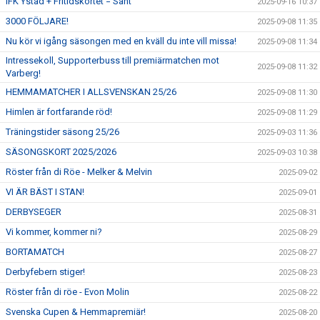
IFK Ystad + Fritidskortet = Sant
2025-09-16 10:37
3000 FÖLJARE!
2025-09-08 11:35
Nu kör vi igång säsongen med en kväll du inte vill missa!
2025-09-08 11:34
Intressekoll, Supporterbuss till premiärmatchen mot
2025-09-08 11:32
Varberg!
HEMMAMATCHER I ALLSVENSKAN 25/26
2025-09-08 11:30
Himlen är fortfarande röd!
2025-09-08 11:29
Träningstider säsong 25/26
2025-09-03 11:36
SÄSONGSKORT 2025/2026
2025-09-03 10:38
Röster från di Röe - Melker & Melvin
2025-09-02
VI ÄR BÄST I STAN!
2025-09-01
DERBYSEGER
2025-08-31
Vi kommer, kommer ni?
2025-08-29
BORTAMATCH
2025-08-27
Derbyfebern stiger!
2025-08-23
Röster från di röe - Evon Molin
2025-08-22
Svenska Cupen & Hemmapremiär!
2025-08-20