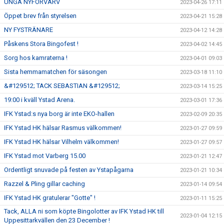
UNGA NYFÖRVÄRV
2023-04-26 17:11
Öppet brev från styrelsen
2023-04-21 15:28
NY FYSTRÄNARE
2023-04-12 14:28
Påskens Stora Bingofest !
2023-04-02 14:45
Sorg hos kamraterna !
2023-04-01 09:03
Sista hemmamatchen för säsongen
2023-03-18 11:10
&#129512; TACK SEBASTIAN &#129512;
2023-03-14 15:25
19:00 i kväll Ystad Arena.
2023-03-01 17:36
IFK Ystad:s nya borg är inte EKO-hallen
2023-02-09 20:35
IFK Ystad HK hälsar Rasmus välkommen!
2023-01-27 09:59
IFK Ystad HK hälsar Vilhelm välkommen!
2023-01-27 09:57
IFK Ystad mot Varberg 15.00
2023-01-21 12:47
Ordentligt snuvade på festen av Ystapågarna
2023-01-21 10:34
Razzel & Pling gillar caching
2023-01-14 09:54
IFK Ystad HK gratulerar "Gotte" !
2023-01-11 15:25
Tack, ALLA ni som köpte Bingolotter av IFK Ystad HK till
2023-01-04 12:15
Uppesittarkvällen den 23 December !