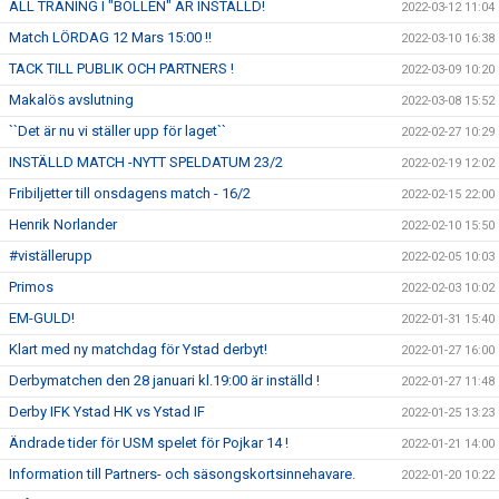
ALL TRÄNING I "BOLLEN" ÄR INSTÄLLD!
2022-03-12 11:04
Match LÖRDAG 12 Mars 15:00 !!
2022-03-10 16:38
TACK TILL PUBLIK OCH PARTNERS !
2022-03-09 10:20
Makalös avslutning
2022-03-08 15:52
``Det är nu vi ställer upp för laget``
2022-02-27 10:29
INSTÄLLD MATCH -NYTT SPELDATUM 23/2
2022-02-19 12:02
Fribiljetter till onsdagens match - 16/2
2022-02-15 22:00
Henrik Norlander
2022-02-10 15:50
#viställerupp
2022-02-05 10:03
Primos
2022-02-03 10:02
EM-GULD!
2022-01-31 15:40
Klart med ny matchdag för Ystad derbyt!
2022-01-27 16:00
Derbymatchen den 28 januari kl.19:00 är inställd !
2022-01-27 11:48
Derby IFK Ystad HK vs Ystad IF
2022-01-25 13:23
Ändrade tider för USM spelet för Pojkar 14 !
2022-01-21 14:00
Information till Partners- och säsongskortsinnehavare.
2022-01-20 10:22