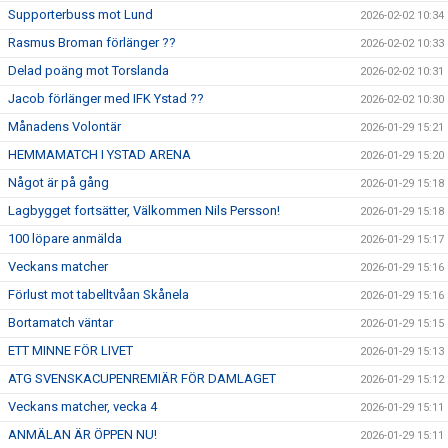
Supporterbuss mot Lund
2026-02-02 10:34
Rasmus Broman förlänger ??
2026-02-02 10:33
Delad poäng mot Torslanda
2026-02-02 10:31
Jacob förlänger med IFK Ystad ??
2026-02-02 10:30
Månadens Volontär
2026-01-29 15:21
HEMMAMATCH I YSTAD ARENA
2026-01-29 15:20
Något är på gång
2026-01-29 15:18
Lagbygget fortsätter, Välkommen Nils Persson!
2026-01-29 15:18
100 löpare anmälda
2026-01-29 15:17
Veckans matcher
2026-01-29 15:16
Förlust mot tabelltvåan Skånela
2026-01-29 15:16
Bortamatch väntar
2026-01-29 15:15
ETT MINNE FÖR LIVET
2026-01-29 15:13
ATG SVENSKACUPENREMIÄR FÖR DAMLAGET
2026-01-29 15:12
Veckans matcher, vecka 4
2026-01-29 15:11
ANMÄLAN ÄR ÖPPEN NU!
2026-01-29 15:11