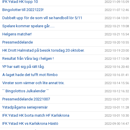
IFK Ystad HK topp 10
2022-11-09 15:09
Bingolotter till 20221223!
2022-11-07 12:46
Dubbelt upp för de som vill se handboll lör 5/11
2022-11-04 13:01
Spelare kommer spelare går......
2022-10-21 19:08
Helgens matcher!
2022-10-21 15:54
Pressmeddelande
2022-10-20 10:55
HK Drott Halmstad på besök torsdag 20 oktober.
2022-10-19 23:00
Resultat från Våra lag i helgen !
2022-10-17 13:08
YP har satt sig på rätt tåg.
2022-10-16 20:40
A-laget hade det tufft mot Rimbo
2022-10-16 01:41
Vinster som värmer och lite annat trix.
2022-10-14 15:56
`` Bingolottos Julkalender ``
2022-10-12 16:32
Pressmeddelande 20221007
2022-10-07 12:01
Ystadpågarna seriepremiär
2022-10-01 11:28
IFK Ystad HK borta match HF Karlskrona
2022-10-01 10:30
IFK Ystad HK vs Karlskrona Hästö
2022-09-30 14:47