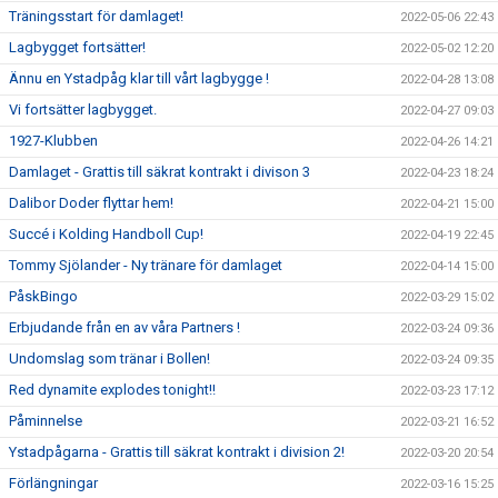
Träningsstart för damlaget!
2022-05-06 22:43
Lagbygget fortsätter!
2022-05-02 12:20
Ännu en Ystadpåg klar till vårt lagbygge !
2022-04-28 13:08
Vi fortsätter lagbygget.
2022-04-27 09:03
1927-Klubben
2022-04-26 14:21
Damlaget - Grattis till säkrat kontrakt i divison 3
2022-04-23 18:24
Dalibor Doder flyttar hem!
2022-04-21 15:00
Succé i Kolding Handboll Cup!
2022-04-19 22:45
Tommy Sjölander - Ny tränare för damlaget
2022-04-14 15:00
PåskBingo
2022-03-29 15:02
Erbjudande från en av våra Partners !
2022-03-24 09:36
Undomslag som tränar i Bollen!
2022-03-24 09:35
Red dynamite explodes tonight!!
2022-03-23 17:12
Påminnelse
2022-03-21 16:52
Ystadpågarna - Grattis till säkrat kontrakt i division 2!
2022-03-20 20:54
Förlängningar
2022-03-16 15:25