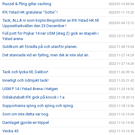
Razzel & Pling gillar caching
2023-01-14 09:54
IFK Ystad HK gratulerar "Gotte" !
2023-01-11 15:25
Tack, ALLA ni som köpte Bingolotter av IFK Ystad HK till
2023-01-04 12:15
Uppesittarkvällen den 23 December !
Full pott för Pojkar 14 när USM (steg 2) gick av stapeln i
2022-12-12 10:07
Ystad arena
Guldkorn att förädla på och utanför planen.
2022-11-28 19:54
Det stannade vid en fyrling, men det är inte slut än.
2022-11-27 14:29
2022-11-27 14:24
Tack och lycka till, Dalibor!
2022-11-26 09:16
Innerligt och ödmjukt tack!
2022-11-25 21:42
USM P 14 i Ystad Arena i Helgen
2022-11-23 14:55
Odiskutabelt IFK gick på knock i 1:a
2022-11-18 20:14
Supportrarna sjöng och sjöng och sjöng.
2022-11-18 13:36
Som om inte detta var nog.
2022-11-16 19:54
Damlaget gjorde en trippel
2022-11-16 19:40
Vecka 45
2022-11-14 15:39