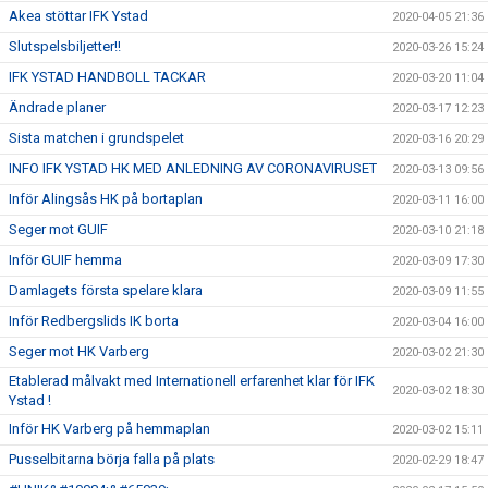
Akea stöttar IFK Ystad
2020-04-05 21:36
Slutspelsbiljetter!!
2020-03-26 15:24
IFK YSTAD HANDBOLL TACKAR
2020-03-20 11:04
Ändrade planer
2020-03-17 12:23
Sista matchen i grundspelet
2020-03-16 20:29
INFO IFK YSTAD HK MED ANLEDNING AV CORONAVIRUSET
2020-03-13 09:56
Inför Alingsås HK på bortaplan
2020-03-11 16:00
Seger mot GUIF
2020-03-10 21:18
Inför GUIF hemma
2020-03-09 17:30
Damlagets första spelare klara
2020-03-09 11:55
Inför Redbergslids IK borta
2020-03-04 16:00
Seger mot HK Varberg
2020-03-02 21:30
Etablerad målvakt med Internationell erfarenhet klar för IFK
2020-03-02 18:30
Ystad !
Inför HK Varberg på hemmaplan
2020-03-02 15:11
Pusselbitarna börja falla på plats
2020-02-29 18:47