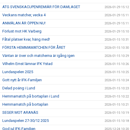
ATG SVENSKACUPENREMIÄR FÖR DAMLAGET
2026-01-29 15:12
Veckans matcher, vecka 4
2026-01-29 15:11
ANMÄLAN ÄR ÖPPEN NU!
2026-01-29 15:11
Förlust mot HK Varberg
2026-01-29 15:10
Fåtal platser kvar, häng med!
2026-01-15 10:31
FÖRSTA HEMMAMATCHEN FÖR ÅRET
2026-01-15 10:30
Väntan är över och matcherna är igång igen
2026-01-15 10:29
Vilhelm Ernst lämnar IFK Ystad
2026-01-15 10:26
Lundaspelen 2025
2026-01-15 10:25
Gott nytt år IFK-Familjen
2026-01-15 10:24
Delad poäng i Lund
2026-01-15 10:23
Hemmamatch på bortaplan i Lund
2026-01-15 10:22
Hemmamatch på bortaplan
2026-01-15 10:21
SEGER MOT ARANÄS
2026-01-15 10:19
Lundaspelen 27-30/12 2025
2026-01-15 10:18
God jul IFK-Familjen
2025-12-24 10:20