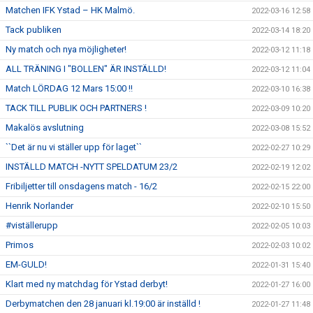
Matchen IFK Ystad – HK Malmö.
2022-03-16 12:58
Tack publiken
2022-03-14 18:20
Ny match och nya möjligheter!
2022-03-12 11:18
ALL TRÄNING I "BOLLEN" ÄR INSTÄLLD!
2022-03-12 11:04
Match LÖRDAG 12 Mars 15:00 !!
2022-03-10 16:38
TACK TILL PUBLIK OCH PARTNERS !
2022-03-09 10:20
Makalös avslutning
2022-03-08 15:52
``Det är nu vi ställer upp för laget``
2022-02-27 10:29
INSTÄLLD MATCH -NYTT SPELDATUM 23/2
2022-02-19 12:02
Fribiljetter till onsdagens match - 16/2
2022-02-15 22:00
Henrik Norlander
2022-02-10 15:50
#viställerupp
2022-02-05 10:03
Primos
2022-02-03 10:02
EM-GULD!
2022-01-31 15:40
Klart med ny matchdag för Ystad derbyt!
2022-01-27 16:00
Derbymatchen den 28 januari kl.19:00 är inställd !
2022-01-27 11:48