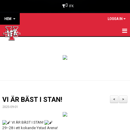
IFK
HEM
LOGGA IN
HEM
NYHETER
OM KLUBBEN
BILJETTER & SÄSONGSKORT
MATCHER
VI ÄR BÄST I STAN!
<
>
KALENDER
2025-09-01
KONTAKT
VI ÄR BÄST I STAN!
29–28 i ett kokande Ystad Arena!
SPONSORER