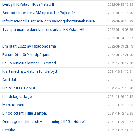
Derby IFK Ystad HK vs Ystad IF
2022-01-25 13:23
Ändrade tider för USM spelet för Pojkar 14 !
2022-01-21 14:00
Information till Partners- och säsongskortsinnehavare.
2022-01-20 10:22
Två spännande danskar förstärker IFK Ystad HK!
2022-01-19 08:55
2022-01-14 13:57
Bra start 2022 av Ystadpågarna
2022-01-09 21:13
Returmöte för Ystadpågarna
2022-01-07 21:00
Paulo Vinicius lämnar IFK Ystad
2021-12-28 12:00
Klart med nytt datum för derbyt!
2021-12-21 15:31
God Jul
2021-12-21 12:15
PRESSMEDELANDE
2021-12-11 15:30
Landslagsuttagen
2021-11-26 12:42
Maskrosbarn
2021-11-25 13:03
Bingolotter till lillejulafton.
2021-11-12 12:25
Onsdagens elitmatch – Inlämning till ”Ge vidare”
2021-11-09 19:27
Replika
2021-11-01 14:55