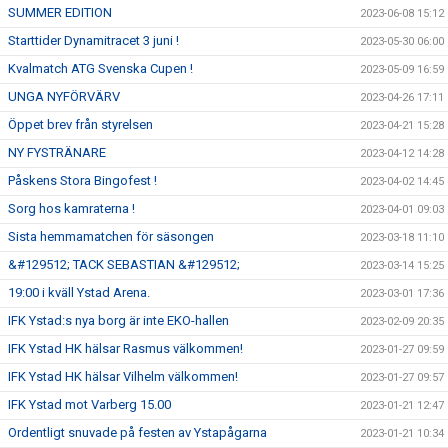
SUMMER EDITION
2023-06-08 15:12
Starttider Dynamitracet 3 juni !
2023-05-30 06:00
Kvalmatch ATG Svenska Cupen !
2023-05-09 16:59
UNGA NYFÖRVÄRV
2023-04-26 17:11
Öppet brev från styrelsen
2023-04-21 15:28
NY FYSTRÄNARE
2023-04-12 14:28
Påskens Stora Bingofest !
2023-04-02 14:45
Sorg hos kamraterna !
2023-04-01 09:03
Sista hemmamatchen för säsongen
2023-03-18 11:10
&#129512; TACK SEBASTIAN &#129512;
2023-03-14 15:25
19:00 i kväll Ystad Arena.
2023-03-01 17:36
IFK Ystad:s nya borg är inte EKO-hallen
2023-02-09 20:35
IFK Ystad HK hälsar Rasmus välkommen!
2023-01-27 09:59
IFK Ystad HK hälsar Vilhelm välkommen!
2023-01-27 09:57
IFK Ystad mot Varberg 15.00
2023-01-21 12:47
Ordentligt snuvade på festen av Ystapågarna
2023-01-21 10:34