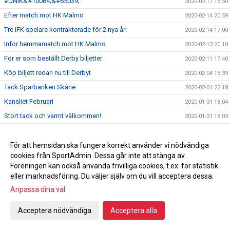
#UNIK&#10084;&#65039;
2020-02-17 15:50
Efter match mot HK Malmö
2020-02-14 20:59
Tre IFK spelare kontrakterade för 2 nya år!
2020-02-14 17:00
Inför hemmamatch mot HK Malmö
2020-02-13 20:10
För er som beställt Derby biljetter
2020-02-11 17:40
Köp biljett redan nu till Derbyt
2020-02-04 13:39
Tack Sparbanken Skåne
2020-02-01 22:18
Kansliet Februari
2020-01-31 18:04
Stort tack och varmt välkommen!
2020-01-31 18:03
Lotteri Polenkryssning
2020-01-23 10:59
Handbollsligan fortsätter
För att hemsidan ska fungera korrekt använder vi nödvändiga
2020-01-20 12:18
cookies från SportAdmin. Dessa går inte att stänga av.
Damhandboll!
2020-01-09 15:19
Föreningen kan också använda frivilliga cookies, t.ex. för statistik
Nyförvärv Axel Morand
2019-12-30 22:04
eller marknadsföring. Du väljer själv om du vill acceptera dessa.
Seger hemma mot Önnered
2019-12-27 21:12
Anpassa dina val
Inför Önnered på hemmaplan
2019-12-27 00:35
Acceptera nödvändiga
Acceptera alla
God jul & Gott nytt år
2019-12-23 10:27