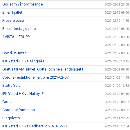
Gör som vår ordförande...
2021-02-21 20:08
Bli en hjälte!
2021-02-15 08:00
Pressrelease
2021-02-12 11:56
Bli en företagshjälte!
2021-02-10 08:00
#VISTÄLLERUPP
2021-02-09 09:00
2021-02-09 08:00
Covid-19 nytt !!
2021-02-07 08:36
IFK Ystad HK vs Alingsås
2021-02-05 10:15
Grattis till VM silvret `Gotte` och hela landslaget !
2021-02-01 09:10
Corona-restriktionerna t o m 2021-02-07
2021-01-22 14:48
Stötta Ysta´
2021-01-09 12:33
IFK Ystad HK vs Hallby IF
2020-12-29 09:10
God Jul
2020-12-22 08:57
Corona information
2020-12-22 08:52
Bingolotto
2020-12-11 22:22
IFK Ystad HK vs Redberslid 2020-12-11
2020-12-10 12:54