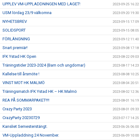
UPPLEV VM-UPPLADDNINGEN MED LAGET!
2023-09-25 16:22
USM lördag 23/9 välkomna
2023-09-20 19:30
NYHETSBREV
2023-09-15 17:09
SOLIDSPORT
2023-09-15 08:05
FÖRLÄNGNING
2023-09-12 11:40
Snart premiär!
2023-09-08 17:18
IFK Ystad HK Open
2023-08-22 09:03
Träningstider 2023-2024 (Barn och ungdomar)
2023-08-17 14:23
Kallelse till årsmöte !
2023-08-08 10:25
VINST MOT HK MALMÖ
2023-08-04 20:51
Träningsmatch IFK Ystad HK – HK Malmö
2023-08-02 12:36
REA PÅ SOMMARPAKET!!!!
2023-08-01 16:19
Crazy Party 2023
2023-08-01 09:33
CrazyParty 20230729
2023-07-17 14:25
Kansliet Semesterstängt.
2023-06-26 06:00
VM-Uppladdning 24 November.
2023-06-09 10:00