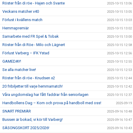
Röster från di röe - Hajen och Svante
2025-10-15 13:06
Veckans matcher v40
2025-10-15 13:05
Förlust i kvällens match
2025-10-15 13:03
Hemmapremiär
2025-10-15 13:02
Samarbete med FR Spel & Tobak
2025-10-15 13:00
Röster från di Röe - Milo och Lägnert
2025-10-15 12:58
Förlust Varberg – IFK Ystad
2025-10-15 12:56
GAMEDAY!
2025-10-15 12:55
Se alla matcher live!
2025-10-15 12:53
Röster från di röe - Knudsen x2
2025-10-15 12:44
20 fribiljetter till varje hemmamatch!
2025-10-15 12:42
Våra ungdomslag har fått faddrar från seniorlagen
2025-10-15 12:37
Handbollens Dag – Kom och prova på handboll med oss!
2025-09-19
SNART PREMIÄR
2025-09-16 10:48
Bussen är bokad, vi kör till Varberg!
2025-09-16 10:47
SÄSONGSKORT 2025/2026!
2025-09-16 10:43