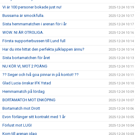
Vi är 100 personer bokade just nu!
2025-12-24 10:19
Bussarna är smockfulla.
2025-12-24 10:17
Sista hemmamatchen i arenan för i år
2025-12-24 10:17
WOW. NI ÄR OTROLIGA.
2025-12-24 10:16
Första supporterbussen till Lund full
2025-12-24 10:14
Har du inte hittat den perfekta julklappen ännu?
2025-12-24 10:14
Sista bortamatchen för året
2025-12-24 10:13
NU KÖR VI, MOT 2 POÄNG
2025-12-24 10:11
?? Seger och två goa pinnar in på kontot! ??
2025-12-24 10:11
Glad Lucia önskar IFK Ystad
2025-12-24 10:10
Hemmamatch på lördag
2025-12-24 10:09
BORTAMATCH MOT ENKÖPING
2025-12-24 10:07
Bortamatch mot Drott
2025-12-24 10:06
Evon förlänger sitt kontrakt med 1 år
2025-12-24 10:05
Förlust mot LUGI
2025-12-24 10:04
Kom till arenan idag
2025-12-24 10:03