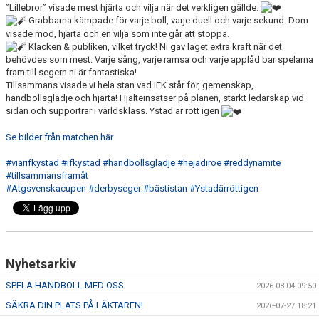
”Lillebror” visade mest hjärta och vilja när det verkligen gällde.
Grabbarna kämpade för varje boll, varje duell och varje sekund. Dom
visade mod, hjärta och en vilja som inte går att stoppa.
Klacken & publiken, vilket tryck! Ni gav laget extra kraft när det
behövdes som mest. Varje sång, varje ramsa och varje applåd bar spelarna
fram till segern ni är fantastiska!
Tillsammans visade vi hela stan vad IFK står för, gemenskap,
handbollsglädje och hjärta! Hjälteinsatser på planen, starkt ledarskap vid
sidan och supportrar i världsklass. Ystad är rött igen
Se bilder från matchen här
#viärifkystad
#ifkystad
#handbollsglädje
#hejadiröe
#reddynamite
#tillsammansframåt
#Atgsvenskacupen
#derbyseger
#bästistan
#Ystadärröttigen
Nyhetsarkiv
SPELA HANDBOLL MED OSS
2026-08-04 09:50
SÄKRA DIN PLATS PÅ LÄKTAREN!
2026-07-27 18:21