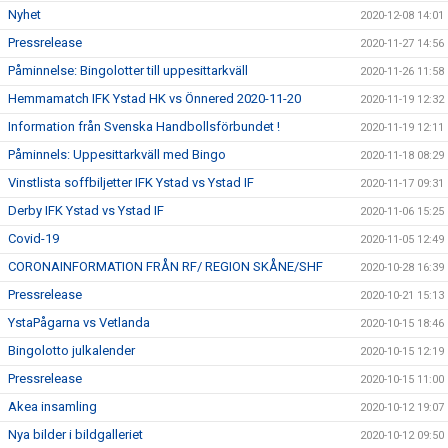
Nyhet
2020-12-08 14:01
Pressrelease
2020-11-27 14:56
Påminnelse: Bingolotter till uppesittarkväll
2020-11-26 11:58
Hemmamatch IFK Ystad HK vs Önnered 2020-11-20
2020-11-19 12:32
Information från Svenska Handbollsförbundet !
2020-11-19 12:11
Påminnels: Uppesittarkväll med Bingo
2020-11-18 08:29
Vinstlista soffbiljetter IFK Ystad vs Ystad IF
2020-11-17 09:31
Derby IFK Ystad vs Ystad IF
2020-11-06 15:25
Covid-19
2020-11-05 12:49
CORONAINFORMATION FRÅN RF/ REGION SKÅNE/SHF
2020-10-28 16:39
Pressrelease
2020-10-21 15:13
YstaPågarna vs Vetlanda
2020-10-15 18:46
Bingolotto julkalender
2020-10-15 12:19
Pressrelease
2020-10-15 11:00
Akea insamling
2020-10-12 19:07
Nya bilder i bildgalleriet
2020-10-12 09:50