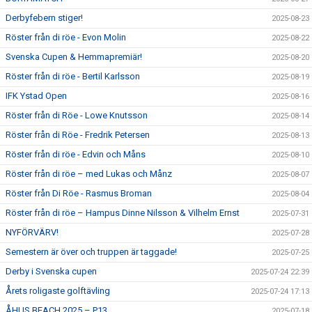
Derbyfebern stiger!
2025-08-23
Röster från di röe - Evon Molin
2025-08-22
Svenska Cupen & Hemmapremiär!
2025-08-20
Röster från di röe - Bertil Karlsson
2025-08-19
IFK Ystad Open
2025-08-16
Röster från di Röe - Lowe Knutsson
2025-08-14
Röster från di Röe - Fredrik Petersen
2025-08-13
Röster från di röe - Edvin och Måns
2025-08-10
Röster från di röe – med Lukas och Månz
2025-08-07
Röster från Di Röe - Rasmus Broman
2025-08-04
Röster från di röe – Hampus Dinne Nilsson & Vilhelm Ernst
2025-07-31
NYFÖRVÄRV!
2025-07-28
Semestern är över och truppen är taggade!
2025-07-25
Derby i Svenska cupen
2025-07-24 22:39
Årets roligaste golftävling
2025-07-24 17:13
ÅHUS BEACH 2025 – P13
2025-07-18