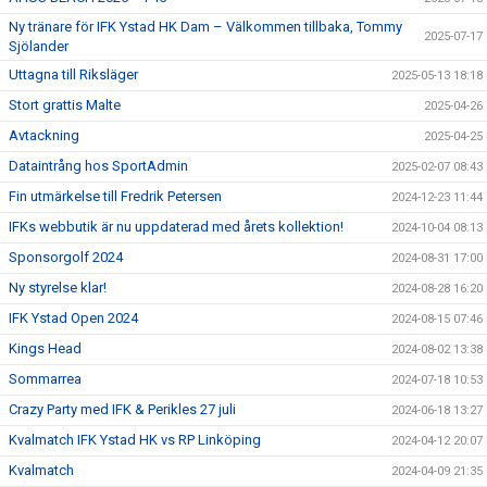
Ny tränare för IFK Ystad HK Dam – Välkommen tillbaka, Tommy
2025-07-17
Sjölander
Uttagna till Riksläger
2025-05-13 18:18
Stort grattis Malte
2025-04-26
Avtackning
2025-04-25
Dataintrång hos SportAdmin
2025-02-07 08:43
Fin utmärkelse till Fredrik Petersen
2024-12-23 11:44
IFKs webbutik är nu uppdaterad med årets kollektion!
2024-10-04 08:13
Sponsorgolf 2024
2024-08-31 17:00
Ny styrelse klar!
2024-08-28 16:20
IFK Ystad Open 2024
2024-08-15 07:46
Kings Head
2024-08-02 13:38
Sommarrea
2024-07-18 10:53
Crazy Party med IFK & Perikles 27 juli
2024-06-18 13:27
Kvalmatch IFK Ystad HK vs RP Linköping
2024-04-12 20:07
Kvalmatch
2024-04-09 21:35