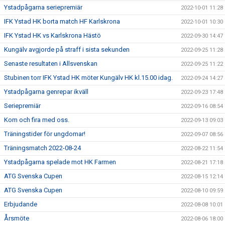
Ystadpågarna seriepremiär
2022-10-01 11:28
IFK Ystad HK borta match HF Karlskrona
2022-10-01 10:30
IFK Ystad HK vs Karlskrona Hästö
2022-09-30 14:47
Kungälv avgjorde på straff i sista sekunden
2022-09-25 11:28
Senaste resultaten i Allsvenskan
2022-09-25 11:22
Stubinen torr IFK Ystad HK möter Kungälv HK kl.15.00 idag.
2022-09-24 14:27
Ystadpågarna genrepar ikväll
2022-09-23 17:48
Seriepremiär
2022-09-16 08:54
Kom och fira med oss.
2022-09-13 09:03
Träningstider för ungdomar!
2022-09-07 08:56
Träningsmatch 2022-08-24
2022-08-22 11:54
Ystadpågarna spelade mot HK Farmen
2022-08-21 17:18
ATG Svenska Cupen
2022-08-15 12:14
ATG Svenska Cupen
2022-08-10 09:59
Erbjudande
2022-08-08 10:01
Årsmöte
2022-08-06 18:00