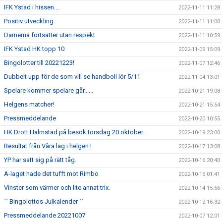
IFK Ystad i hissen....
2022-11-11 11:28
Positiv utveckling.
2022-11-11 11:00
Damerna fortsätter utan respekt
2022-11-11 10:59
IFK Ystad HK topp 10
2022-11-09 15:09
Bingolotter till 20221223!
2022-11-07 12:46
Dubbelt upp för de som vill se handboll lör 5/11
2022-11-04 13:01
Spelare kommer spelare går......
2022-10-21 19:08
Helgens matcher!
2022-10-21 15:54
Pressmeddelande
2022-10-20 10:55
HK Drott Halmstad på besök torsdag 20 oktober.
2022-10-19 23:00
Resultat från Våra lag i helgen !
2022-10-17 13:08
YP har satt sig på rätt tåg.
2022-10-16 20:40
A-laget hade det tufft mot Rimbo
2022-10-16 01:41
Vinster som värmer och lite annat trix.
2022-10-14 15:56
`` Bingolottos Julkalender ``
2022-10-12 16:32
Pressmeddelande 20221007
2022-10-07 12:01