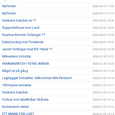
Nyförvärv
2026-04-14 17:26
Nyförvärv
2026-04-14 17:19
Veckans matcher v6 ??
2026-02-02 10:36
Supporterbuss mot Lund
2026-02-02 10:34
Rasmus Broman förlänger ??
2026-02-02 10:33
Delad poäng mot Torslanda
2026-02-02 10:31
Jacob förlänger med IFK Ystad ??
2026-02-02 10:30
Månadens Volontär
2026-01-29 15:21
HEMMAMATCH I YSTAD ARENA
2026-01-29 15:20
Något är på gång
2026-01-29 15:18
Lagbygget fortsätter, Välkommen Nils Persson!
2026-01-29 15:18
100 löpare anmälda
2026-01-29 15:17
Veckans matcher
2026-01-29 15:16
Förlust mot tabelltvåan Skånela
2026-01-29 15:16
Bortamatch väntar
2026-01-29 15:15
ETT MINNE FÖR LIVET
2026-01-29 15:13