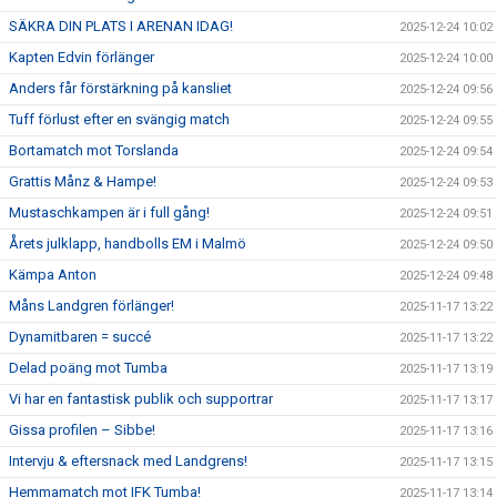
SÄKRA DIN PLATS I ARENAN IDAG!
2025-12-24 10:02
Kapten Edvin förlänger
2025-12-24 10:00
Anders får förstärkning på kansliet
2025-12-24 09:56
Tuff förlust efter en svängig match
2025-12-24 09:55
Bortamatch mot Torslanda
2025-12-24 09:54
Grattis Månz & Hampe!
2025-12-24 09:53
Mustaschkampen är i full gång!
2025-12-24 09:51
Årets julklapp, handbolls EM i Malmö
2025-12-24 09:50
Kämpa Anton
2025-12-24 09:48
Måns Landgren förlänger!
2025-11-17 13:22
Dynamitbaren = succé
2025-11-17 13:22
Delad poäng mot Tumba
2025-11-17 13:19
Vi har en fantastisk publik och supportrar
2025-11-17 13:17
Gissa profilen – Sibbe!
2025-11-17 13:16
Intervju & eftersnack med Landgrens!
2025-11-17 13:15
Hemmamatch mot IFK Tumba!
2025-11-17 13:14