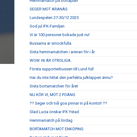
Hemmamatch på bortaplan
SEGER MOT ARANÄS
Lundaspelen 27-30/12 2025
God jul IFK-Familjen
Vi är 100 personer bokade just nu!
Bussarna är smockfulla.
Sista hemmamatchen i arenan för i år
WOW. NI ÄR OTROLIGA.
Första supporterbussen till Lund full
Har du inte hittat den perfekta julklappen ännu?
Sista bortamatchen för året
NU KÖR VI, MOT 2 POÄNG
?? Seger och två goa pinnar in på kontot! ??
Glad Lucia önskar IFK Ystad
Hemmamatch på lördag
BORTAMATCH MOT ENKÖPING