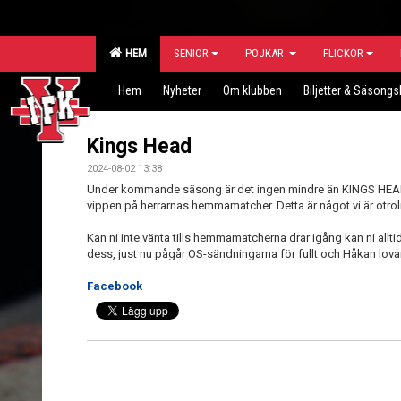
HEM
SENIOR
POJKAR
FLICKOR
Hem
Nyheter
Om klubben
Biljetter & Säsongs
Kings Head
2024-08-02 13:38
Under kommande säsong är det ingen mindre än KINGS HEAD
vippen på herrarnas hemmamatcher. Detta är något vi är otroli
Kan ni inte vänta tills hemmamatcherna drar igång kan ni all
dess, just nu pågår OS-sändningarna för fullt och Håkan lovar g
Facebook