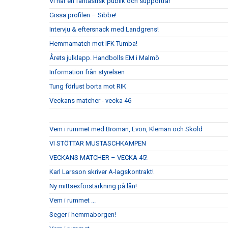
Vi har en fantastisk publik och supportrar
Gissa profilen – Sibbe!
Intervju & eftersnack med Landgrens!
Hemmamatch mot IFK Tumba!
Årets julklapp. Handbolls EM i Malmö
Information från styrelsen
Tung förlust borta mot RIK
Veckans matcher - vecka 46
Vem i rummet med Broman, Evon, Kleman och Sköld
VI STÖTTAR MUSTASCHKAMPEN
VECKANS MATCHER – VECKA 45!
Karl Larsson skriver A-lagskontrakt!
Ny mittsexförstärkning på lån!
Vem i rummet ...
Seger i hemmaborgen!