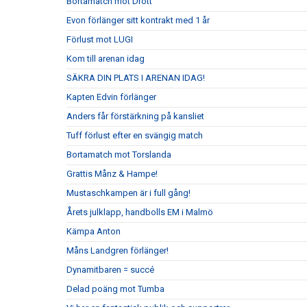
Bortamatch mot Drott
Evon förlänger sitt kontrakt med 1 år
Förlust mot LUGI
Kom till arenan idag
SÄKRA DIN PLATS I ARENAN IDAG!
Kapten Edvin förlänger
Anders får förstärkning på kansliet
Tuff förlust efter en svängig match
Bortamatch mot Torslanda
Grattis Månz & Hampe!
Mustaschkampen är i full gång!
Årets julklapp, handbolls EM i Malmö
Kämpa Anton
Måns Landgren förlänger!
Dynamitbaren = succé
Delad poäng mot Tumba