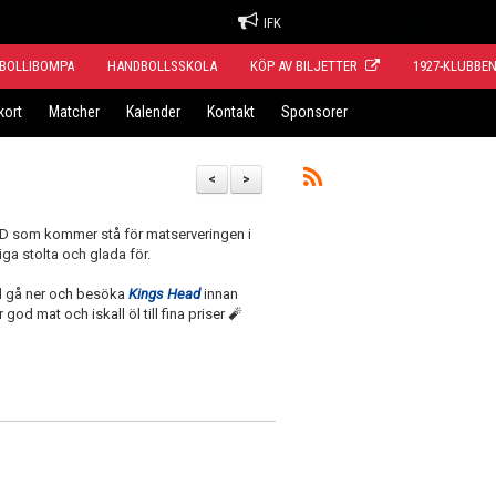
IFK
BOLLIBOMPA
HANDBOLLSSKOLA
KÖP AV BILJETTER
1927-KLUBBE
kort
Matcher
Kalender
Kontakt
Sponsorer
<
>
 som kommer stå för matserveringen i
ga stolta och glada för.
tid gå ner och besöka
Kings Head
innan
od mat och iskall öl till fina priser 🧨