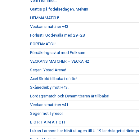
Vem i rummet…
Grattis på födelsedagen, Melvin!
HEMMAMATCH!
Veckans matcher v43
Förlust i Uddevalla med 29–28
BORTAMATCH!
Försäkringsavtal med Folksam
VECKANS MATCHER – VECKA 42
Seger i Ystad Arena!
Axel Sköld tillbaka i di röe!
Skånederby mot H43!
Lördagsmatch och Dynamitbaren är tillbaka!
Veckans matcher v41
Seger mot Tyresö!
B O R T A M A T C H
Lukas Larsson har blivit uttagen till U-19-landslagets tränin