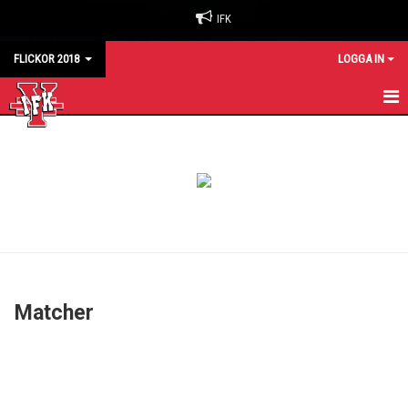
IFK
FLICKOR 2018
LOGGA IN
HEM
NYHETER
KALENDER
MATCHER
TRUPPEN
Matcher
BILDGALLERI
DOKUMENT