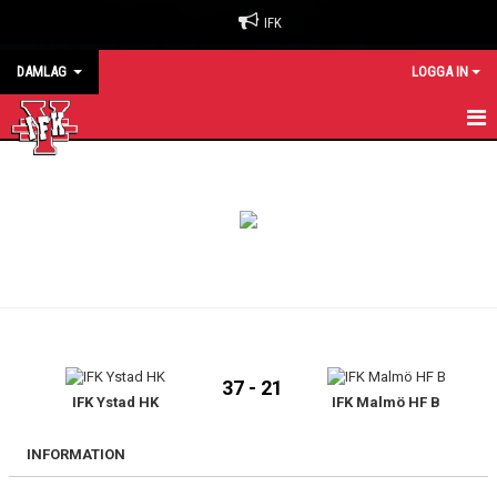
IFK
DAMLAG
LOGGA IN
HEM
NYHETER
KALENDER
MATCHER
TRUPPEN
37 - 21
BILDGALLERI
IFK Ystad HK
IFK Malmö HF B
INFORMATION