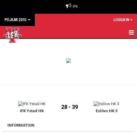
IFK
POJKAR 2010
LOGGA IN
HEM
KALENDER
MATCHER
TRUPPEN
28 - 39
IFK Ystad HK
Eslövs HK 3
INFORMATION