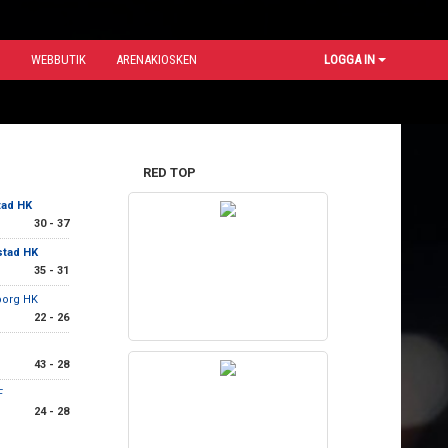
N
WEBBUTIK
ARENAKIOSKEN
LOGGA IN
RED TOP
tad HK
30 - 37
stad HK
35 - 31
borg HK
22 - 26
43 - 28
F
24 - 28