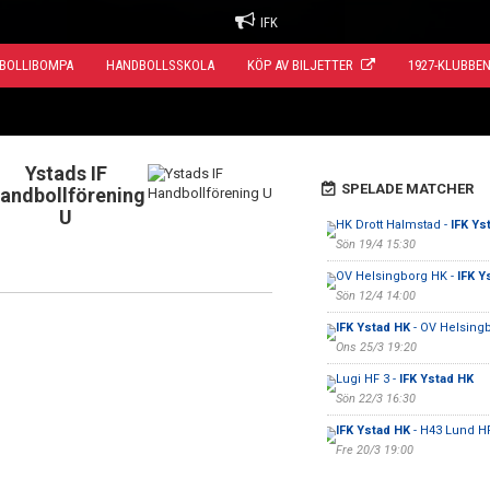
IFK
BOLLIBOMPA
HANDBOLLSSKOLA
KÖP AV BILJETTER
1927-KLUBBE
Ystads IF
SPELADE MATCHER
andbollförening
U
HK Drott Halmstad -
IFK Ys
Sön 19/4 15:30
OV Helsingborg HK -
IFK Y
Sön 12/4 14:00
IFK Ystad HK
- OV Helsing
Ons 25/3 19:20
Lugi HF 3 -
IFK Ystad HK
Sön 22/3 16:30
IFK Ystad HK
- H43 Lund H
Fre 20/3 19:00