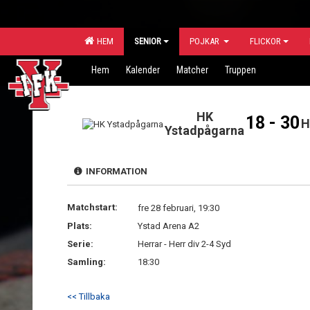
HEM
SENIOR
POJKAR
FLICKOR
Hem
Kalender
Matcher
Truppen
HK
18 - 30
H
Ystadpågarna
INFORMATION
Matchstart:
fre 28 februari, 19:30
Plats:
Ystad Arena A2
Serie:
Herrar - Herr div 2-4 Syd
Samling:
18:30
<< Tillbaka