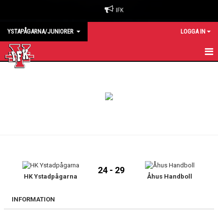
IFK
YSTAPÅGARNA/JUNIORER
LOGGA IN
HEM
KALENDER
MATCHER
TRUPPEN
24 - 29
HK Ystadpågarna
Åhus Handboll
INFORMATION