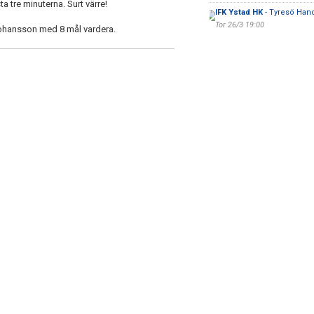
 tre minuterna. Surt värre!
IFK Ystad HK
- Tyresö Han
Tor 26/3 19:00
Johansson med 8 mål vardera.