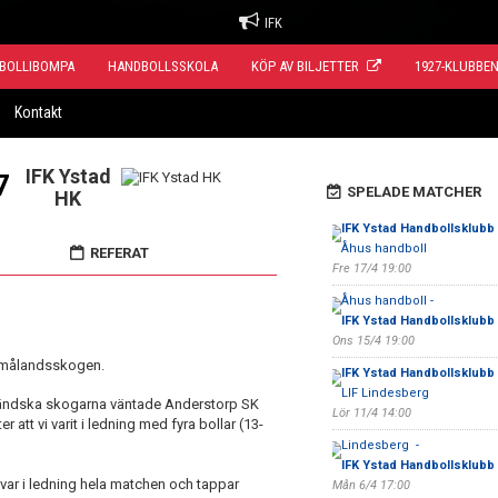
IFK
BOLLIBOMPA
HANDBOLLSSKOLA
KÖP AV BILJETTER
1927-KLUBBE
Kontakt
IFK Ystad
7
SPELADE MATCHER
HK
IFK Ystad Handbollsklubb E
Åhus handboll
REFERAT
Fre 17/4 19:00
Åhus handboll -
IFK Ystad Handbollsklubb E
Ons 15/4 19:00
 smålandsskogen.
IFK Ystad Handbollsklubb E
LIF Lindesberg
åländska skogarna väntade Anderstorp SK
Lör 11/4 14:00
 att vi varit i ledning med fyra bollar (13-
Lindesberg -
IFK Ystad Handbollsklubb E
 var i ledning hela matchen och tappar
Mån 6/4 17:00