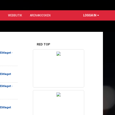
N
WEBBUTIK
ARENAKIOSKEN
LOGGA IN
RED TOP
litlaget
-
litlaget
litlaget
-
litlaget