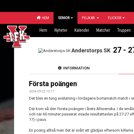
HEM
SENIOR
POJKAR
FLICKOR
Hem
Nyheter
Kalender
Matcher
Truppen
27 - 2
Anderstorps SK
INFORMATION
Första poängen
2024-09-22 10:11
Det blev en tung avslutning i lördagens bortamatch match i
Där kom så den första poängen i årets Allsvenska. I de sm
och när 60 minuter passerat visade resultattavlan på 27-27 efter
17) i paus.
En poäng alltså men det är svårt att glädjas eftersom killarna