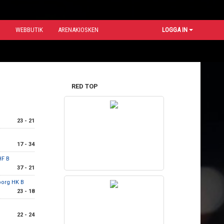
N
WEBBUTIK
ARENAKIOSKEN
LOGGA IN
RED TOP
23 - 21
17 - 34
HF B
37 - 21
borg HK B
23 - 18
22 - 24