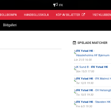
IFK
BOLLIBOMPA
HANDBOLLSSKOLA
KÖP AV BILJETTER
1927-KLUBBE
Bildgalleri
SPELADE MATCHER
IFK Ystad HK
-
Hässleholms HF Bjärnum
Lör 21/3 16:00
IK Sund B -
IFK Ystad HK
Sön 15/3 17:00
IFK Ystad HK
- IFK Malmö 
Tor 12/3 19:30
IFK Ystad HK
- OV Helsing
Tis 10/3 19:30
IFK Ystad HK
- Stavsten HK
Fre 6/3 19:30