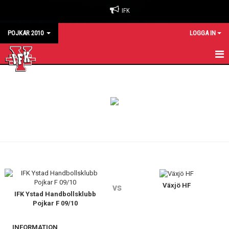
IFK
POJKAR 2010
LOGGA IN
HEM
KALENDER
MATCHER
TRUPPEN
Växjö HF
vs
IFK Ystad Handbollsklubb
Pojkar F 09/10
INFORMATION