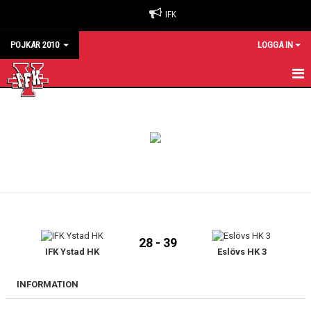
IFK
POJKAR 2010
LOGGA IN
HEM
KALENDER
MATCHER
TRUPPEN
28 - 39
IFK Ystad HK
Eslövs HK 3
INFORMATION