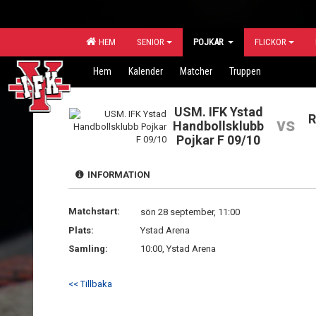
HEM
SENIOR
POJKAR
FLICKOR
Hem
Kalender
Matcher
Truppen
USM. IFK Ystad
R
vs
Handbollsklubb
Pojkar F 09/10
INFORMATION
Matchstart:
sön 28 september, 11:00
Plats:
Ystad Arena
Samling:
10:00, Ystad Arena
<< Tillbaka