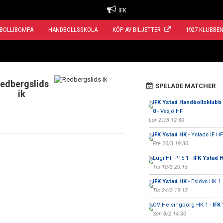
IFK
BOLLIBOMPA
HANDBOLLSSKOLA
KÖP AV BILJETTER
1927-KLUBBE
edbergslids
SPELADE MATCHER
ik
IFK Ystad Handbollsklubb 
0
- Växjö HF
Lör 21/3 12:30
IFK Ystad HK
- Ystads IF HF
Fre 20/3 19:30
Lugi HF P15 1 -
IFK Ystad 
Tis 10/3 20:15
IFK Ystad HK
- Eslövs HK 1
Tis 24/2 19:15
OV Helsingborg HK 1 -
IFK
Sön 8/2 14:30