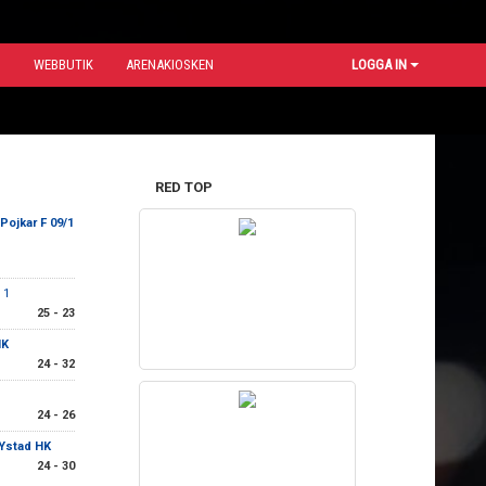
N
WEBBUTIK
ARENAKIOSKEN
LOGGA IN
RED TOP
Pojkar F 09/1
 1
25 - 23
HK
24 - 32
24 - 26
 Ystad HK
24 - 30