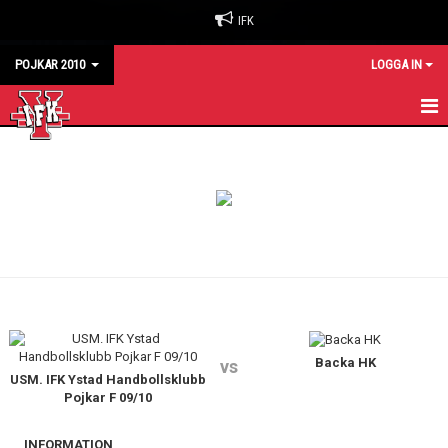
IFK
POJKAR 2010
LOGGA IN
HEM
KALENDER
MATCHER
TRUPPEN
Backa HK
vs
USM. IFK Ystad Handbollsklubb
Pojkar F 09/10
INFORMATION