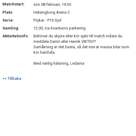
Matchstart:
sön 08 februari, 14:30
Plats:
Helsingborg Arena C
Serie:
Pojkar - P16 Syd
Samling:
12:00, Ica Kvantums parkering
Aktivitetsinfo:
Behöver du skjuts eller kör själv till match måste du
meddela Damir eller Henrik VIKTIGT!
Samåkning är det bästa, så det inte är massa bilar som
kör halvfulla.
Med vänlig hälsning, Ledarna
<< Tillbaka