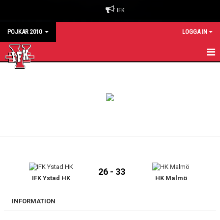
IFK
POJKAR 2010
LOGGA IN
HEM
KALENDER
MATCHER
TRUPPEN
26 - 33
IFK Ystad HK
HK Malmö
INFORMATION