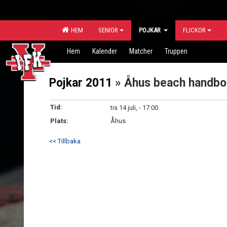
HEM
SENIOR
POJKAR
FLICKOR
Hem
Kalender
Matcher
Truppen
Pojkar 2011
» Åhus beach handbol
Tid:
tis 14 juli, - 17:00
Plats:
Åhus
<< Tillbaka