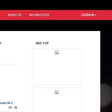
N
WEBBUTIK
ARENAKIOSKEN
LOGGA IN
R
RED TOP
Ystad HK 2
33 - 35