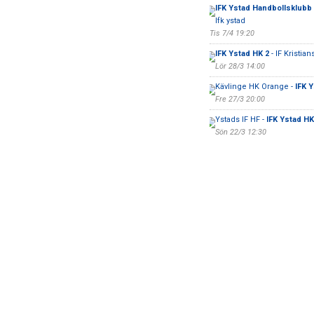
IFK Ystad Handbollsklubb 
Ifk ystad
Tis 7/4 19:20
IFK Ystad HK 2
- IF Kristian
Lör 28/3 14:00
Kävlinge HK Orange -
IFK 
Fre 27/3 20:00
Ystads IF HF -
IFK Ystad HK
Sön 22/3 12:30