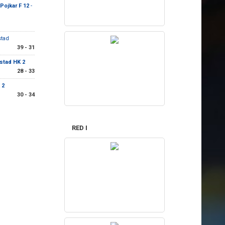
Pojkar F 12
-
stad
39 - 31
Ystad HK 2
28 - 33
 2
30 - 34
RED I