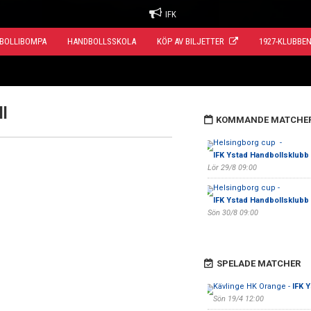
IFK
BOLLIBOMPA
HANDBOLLSSKOLA
KÖP AV BILJETTER
1927-KLUBBE
l
KOMMANDE MATCHE
Helsingborg cup -
IFK Ystad Handbollsklubb
Lör 29/8 09:00
Helsingborg cup -
IFK Ystad Handbollsklubb
Sön 30/8 09:00
SPELADE MATCHER
Kävlinge HK Orange -
IFK 
Sön 19/4 12:00