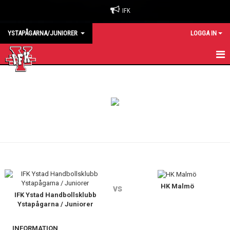
IFK
YSTAPÅGARNA/JUNIORER
LOGGA IN
HEM
KALENDER
MATCHER
TRUPPEN
HK Malmö
vs
IFK Ystad Handbollsklubb
Ystapågarna / Juniorer
INFORMATION