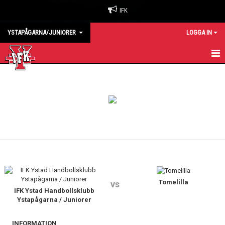
IFK
YSTAPÅGARNA/JUNIORER
LOGGA IN
HEM
KALENDER
MATCHER
TRUPPEN
Tomelilla
vs
IFK Ystad Handbollsklubb
Ystapågarna / Juniorer
INFORMATION