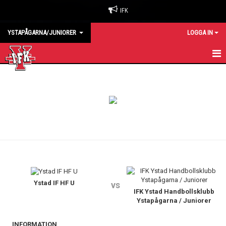
IFK
YSTAPÅGARNA/JUNIORER
LOGGA IN
HEM
KALENDER
MATCHER
TRUPPEN
Ystad IF HF U
vs
IFK Ystad Handbollsklubb
Ystapågarna / Juniorer
INFORMATION