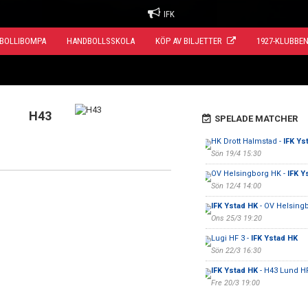
IFK
BOLLIBOMPA
HANDBOLLSSKOLA
KÖP AV BILJETTER
1927-KLUBBE
H43
SPELADE MATCHER
HK Drott Halmstad -
IFK Ys
Sön 19/4 15:30
OV Helsingborg HK -
IFK Y
Sön 12/4 14:00
IFK Ystad HK
- OV Helsing
Ons 25/3 19:20
Lugi HF 3 -
IFK Ystad HK
Sön 22/3 16:30
IFK Ystad HK
- H43 Lund H
Fre 20/3 19:00