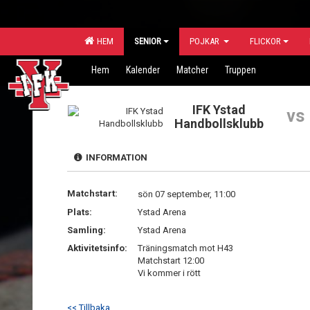
HEM
SENIOR
POJKAR
FLICKOR
Hem
Kalender
Matcher
Truppen
IFK Ystad
vs
Handbollsklubb
INFORMATION
Matchstart:
sön 07 september, 11:00
Plats:
Ystad Arena
Samling:
Ystad Arena
Aktivitetsinfo:
Träningsmatch mot H43
Matchstart 12:00
Vi kommer i rött
<< Tillbaka