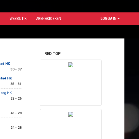
N
WEBBUTIK
ARENAKIOSKEN
LOGGA IN
RED TOP
tad HK
30 - 37
stad HK
35 - 31
borg HK
22 - 26
43 - 28
F
24 - 28