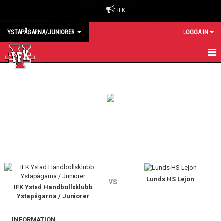
IFK
YSTAPÅGARNA/JUNIORER
LOGGA IN
HEM
KALENDER
MATCHER
TRUPPEN
Lunds HS Lejon
vs
IFK Ystad Handbollsklubb
Ystapågarna / Juniorer
INFORMATION