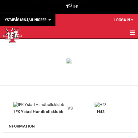
IFK
YSTAPÅGARNA/JUNIORER
LOGGA IN
HEM
KALENDER
MATCHER
TRUPPEN
vs
IFK Ystad Handbollsklubb
H43
INFORMATION