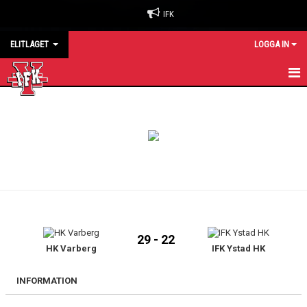
IFK
ELITLAGET
LOGGA IN
HEM
NYHETER
KALENDER
MATCHER
TRUPPEN
29 - 22
KONTAKT
HK Varberg
IFK Ystad HK
INFORMATION