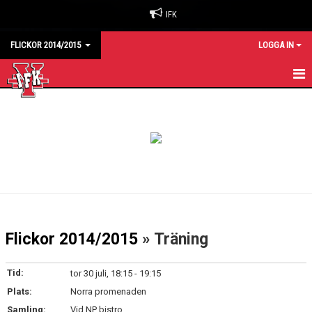
IFK
FLICKOR 2014/2015
LOGGA IN
HEM
KALENDER
MATCHER
TRUPPEN
Flickor 2014/2015
» Träning
Tid:
tor 30 juli, 18:15 - 19:15
Plats:
Norra promenaden
Samling:
Vid NP bistro