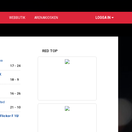
N
WEBBUTIK
ARENAKIOSKEN
LOGGA IN
RED TOP
na
17 - 24
K
18 - 9
16 - 26
stad
21 - 10
lickor F 10/