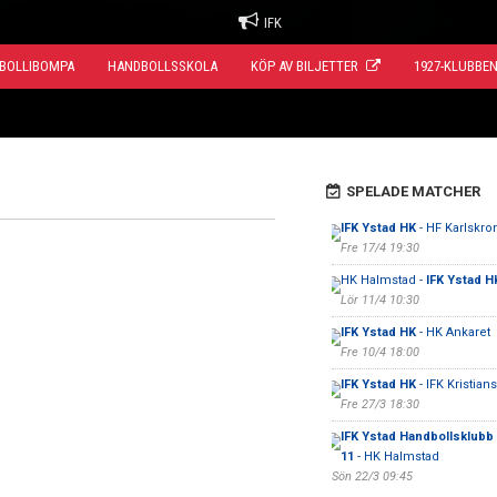
IFK
BOLLIBOMPA
HANDBOLLSSKOLA
KÖP AV BILJETTER
1927-KLUBBE
SPELADE MATCHER
IFK Ystad HK
- HF Karlskro
Fre 17/4 19:30
HK Halmstad -
IFK Ystad H
Lör 11/4 10:30
IFK Ystad HK
- HK Ankaret
Fre 10/4 18:00
IFK Ystad HK
- IFK Kristian
Fre 27/3 18:30
IFK Ystad Handbollsklubb F
11
- HK Halmstad
Sön 22/3 09:45