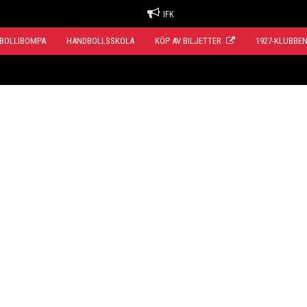
IFK
BOLLIBOMPA
HANDBOLLSSKOLA
KÖP AV BILJETTER
1927-KLUBBE